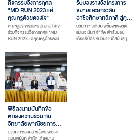
กิจกรรมวิ่งการกุศล
รับมองรางวัลโครงการ
"MD RUN 2023 แด่
ขยายและยกระดับ
คุณครูด้วยดวงใจ"
อาชีวศึกษาทวิภาคี สู่คุ…
คณะผู้บริหารและพนักงาน ได้เข้า
บริษัท การ์เดียน พร็อพเพอร์ตี้
ร่วมกิจกรรมวิ่งการกุศล "MD
แมเนจเม้นท์ จำกัด เข้ารับมอบ
RUN 2023 แด่คุณครูด้วยดวง…
เกียรติบัตร หน่วยงานที่สนับสนุ…
พิธีลงนามบันทึกข้อ
ตกลงความร่วม กับ
วิทยาลัยพาณิชยการ…
บริษัท การ์เดียน พร็อพเพอร์ตี้
แมเนจเม้นท์ จำกัด ได้ลงนาม