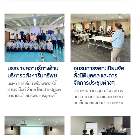
บรรยายความรู้ทางด้าน
อบรมการจดทะเบียนจัด
บริหารอสังหาริมทรัพย์
ตั้งนิติบุคคล และการ
จัดการประชุมต่างๆ
บริษัท การ์เดียน พร็อพเพอร์ตี้
แมเนจเม้นท์ จำกัด โดยฝ่ายปฏิบัติ
ฝ่ายทรัพยากรบุคคลได้จัดการ
การ และฝ่ายทรัพยากรบุคคล ไ…
อบรม สัมมนา แลกเปลี่ยนความ
คิดเห็น และแบ่งปันประสบการณ์…