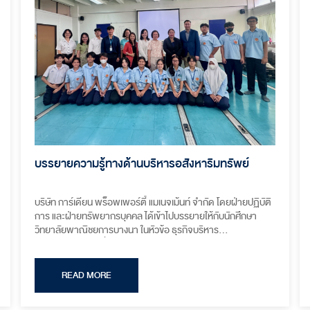
บรรยายความรู้ทางด้านบริหารอสังหาริมทรัพย์
บริษัท การ์เดียน พร็อพเพอร์ตี้ แมเนจเม้นท์ จำกัด โดยฝ่ายปฏิบัติ
การ และฝ่ายทรัพยากรบุคคล ได้เข้าไปบรรยายให้กับนักศึกษา
วิทยาลัยพาณิชยการบางนา ในหัวข้อ ธุรกิจบริหาร
อสังหาริมทรัพย์ เพื่อถ่ายทอดองค์ความรู้ในธุรกิจอสังหาริมทรัพย์
และแนะแนวอาชีพทางด้านงานบริหารอสังหาริมทรัพย์ ให้กับ
นักศึกษาที่มีความสนใจทางด้านนี้
READ MORE