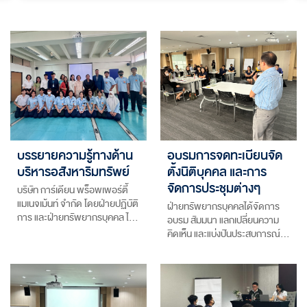
บรรยายความรู้ทางด้าน
อบรมการจดทะเบียนจัด
บริหารอสังหาริมทรัพย์
ตั้งนิติบุคคล และการ
จัดการประชุมต่างๆ
บริษัท การ์เดียน พร็อพเพอร์ตี้
แมเนจเม้นท์ จำกัด โดยฝ่ายปฏิบัติ
ฝ่ายทรัพยากรบุคคลได้จัดการ
การ และฝ่ายทรัพยากรบุคคล ไ…
อบรม สัมมนา แลกเปลี่ยนความ
คิดเห็น และแบ่งปันประสบการณ์…