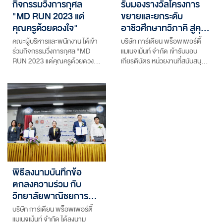
กิจกรรมวิ่งการกุศล
รับมองรางวัลโครงการ
"MD RUN 2023 แด่
ขยายและยกระดับ
คุณครูด้วยดวงใจ"
อาชีวศึกษาทวิภาคี สู่คุ…
คณะผู้บริหารและพนักงาน ได้เข้า
บริษัท การ์เดียน พร็อพเพอร์ตี้
ร่วมกิจกรรมวิ่งการกุศล "MD
แมเนจเม้นท์ จำกัด เข้ารับมอบ
RUN 2023 แด่คุณครูด้วยดวง…
เกียรติบัตร หน่วยงานที่สนับสนุ…
พิธีลงนามบันทึกข้อ
ตกลงความร่วม กับ
วิทยาลัยพาณิชยการ…
บริษัท การ์เดียน พร็อพเพอร์ตี้
แมเนจเม้นท์ จำกัด ได้ลงนาม