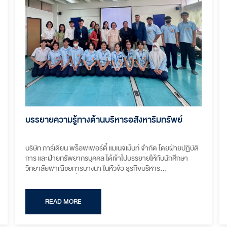
บรรยายความรู้ทางด้านบริหารอสังหาริมทรัพย์
บริษัท การ์เดียน พร็อพเพอร์ตี้ แมเนจเม้นท์ จำกัด โดยฝ่ายปฏิบัติ
การ และฝ่ายทรัพยากรบุคคล ได้เข้าไปบรรยายให้กับนักศึกษา
วิทยาลัยพาณิชยการบางนา ในหัวข้อ ธุรกิจบริหาร
อสังหาริมทรัพย์ เพื่อถ่ายทอดองค์ความรู้ในธุรกิจอสังหาริมทรัพย์
และแนะแนวอาชีพทางด้านงานบริหารอสังหาริมทรัพย์ ให้กับ
นักศึกษาที่มีความสนใจทางด้านนี้
READ MORE