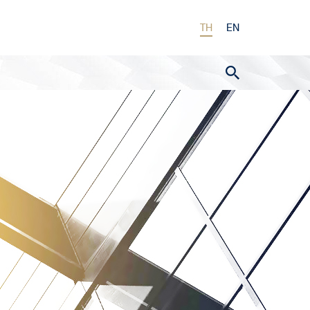
TH
EN